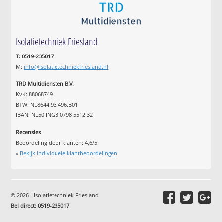
Isolatietechniek Friesland
T: 0519-235017
M:
info@isolatietechniekfriesland.nl
TRD Multidiensten B.V.
KvK: 88068749
BTW: NL8644.93.496.B01
IBAN: NL50 INGB 0798 5512 32
Recensies
Beoordeling door klanten:
4,6
/
5
»
Bekijk individuele klantbeoordelingen
© 2026 - Isolatietechniek Friesland
Bel direct: 0519-235017