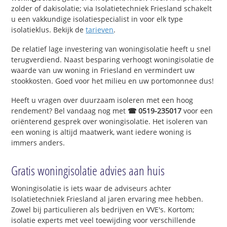
zolder of dakisolatie; via Isolatietechniek Friesland schakelt
u een vakkundige isolatiespecialist in voor elk type
isolatieklus. Bekijk de
tarieven
.
De relatief lage investering van woningisolatie heeft u snel
terugverdiend. Naast besparing verhoogt woningisolatie de
waarde van uw woning in Friesland en vermindert uw
stookkosten. Goed voor het milieu en uw portomonnee dus!
Heeft u vragen over duurzaam isoleren met een hoog
rendement? Bel vandaag nog met
☎ 0519-235017
voor een
oriënterend gesprek over woningisolatie. Het isoleren van
een woning is altijd maatwerk, want iedere woning is
immers anders.
Gratis woningisolatie advies aan huis
Woningisolatie is iets waar de adviseurs achter
Isolatietechniek Friesland al jaren ervaring mee hebben.
Zowel bij particulieren als bedrijven en VVE's. Kortom;
isolatie experts met veel toewijding voor verschillende