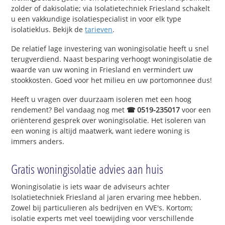
zolder of dakisolatie; via Isolatietechniek Friesland schakelt
u een vakkundige isolatiespecialist in voor elk type
isolatieklus. Bekijk de
tarieven
.
De relatief lage investering van woningisolatie heeft u snel
terugverdiend. Naast besparing verhoogt woningisolatie de
waarde van uw woning in Friesland en vermindert uw
stookkosten. Goed voor het milieu en uw portomonnee dus!
Heeft u vragen over duurzaam isoleren met een hoog
rendement? Bel vandaag nog met
☎ 0519-235017
voor een
oriënterend gesprek over woningisolatie. Het isoleren van
een woning is altijd maatwerk, want iedere woning is
immers anders.
Gratis woningisolatie advies aan huis
Woningisolatie is iets waar de adviseurs achter
Isolatietechniek Friesland al jaren ervaring mee hebben.
Zowel bij particulieren als bedrijven en VVE's. Kortom;
isolatie experts met veel toewijding voor verschillende