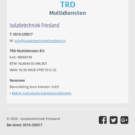
Isolatietechniek Friesland
T: 0519-235017
M:
info@isolatietechniekfriesland.nl
TRD Multidiensten B.V.
KvK: 88068749
BTW: NL8644.93.496.B01
IBAN: NL50 INGB 0798 5512 32
Recensies
Beoordeling door klanten:
4,6
/
5
»
Bekijk individuele klantbeoordelingen
© 2026 - Isolatietechniek Friesland
Bel direct: 0519-235017