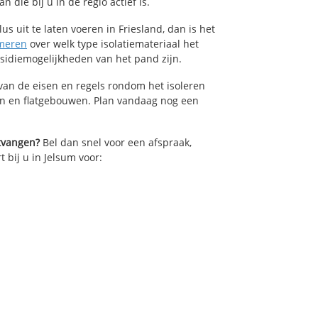
die bij u in de regio actief is.
us uit te laten voeren in Friesland, dan is het
meren
over welk type isolatiemateriaal het
bsidiemogelijkheden van het pand zijn.
van de eisen en regels rondom het isoleren
en en flatgebouwen. Plan vandaag nog een
ntvangen?
Bel dan snel voor een afspraak,
t bij u in Jelsum voor: