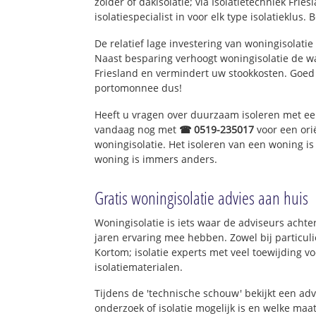
zolder of dakisolatie; via Isolatietechniek Fri
isolatiespecialist in voor elk type isolatieklus. 
De relatief lage investering van woningisolatie
Naast besparing verhoogt woningisolatie de 
Friesland en vermindert uw stookkosten. Goed
portomonnee dus!
Heeft u vragen over duurzaam isoleren met e
vandaag nog met
☎ 0519-235017
voor een ori
woningisolatie. Het isoleren van een woning is
woning is immers anders.
Gratis woningisolatie advies aan huis
Woningisolatie is iets waar de adviseurs achter
jaren ervaring mee hebben. Zowel bij particuli
Kortom; isolatie experts met veel toewijding 
isolatiematerialen.
Tijdens de 'technische schouw' bekijkt een ad
onderzoek of isolatie mogelijk is en welke ma