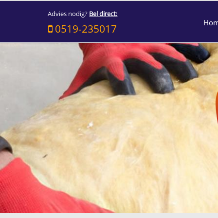
Advies nodig?
Bel direct:
Ho
0519-235017