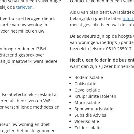
esland schakelt u een vakkundige
contact te komen met een vakman 
Bekijk de
tarieven
.
Als u van plan bent uw isolatiekl
 heeft u snel terugverdiend.
belangrijk u goed te laten
infor
waarde van uw woning in
meest geschikt is en wat de su
 voor het milieu en uw
De adviseurs zijn op de hoogte 
van woningen, (bedrijfs-) pand
en hoog rendement? Bel
bezoek in Jelsum: 0519-235017
ënterend gesprek over
Heeft u een folder in de bus o
 altijd maatwerk, want iedere
want dan zijn zij zéér binnenkor
Bodemisolatie
Dakisolatie
Gevelisolatie
 Isolatietechniek Friesland al
Kruipruimte isoleren
eren als bedrijven en VVE's.
Muurisolatie
voor verschillende methodes en
Spouwmuurisolatie
Subsidie Advies
Vloerisolatie
viseur uw woning en doet
Zolderisolatie
atregelen het beste genomen