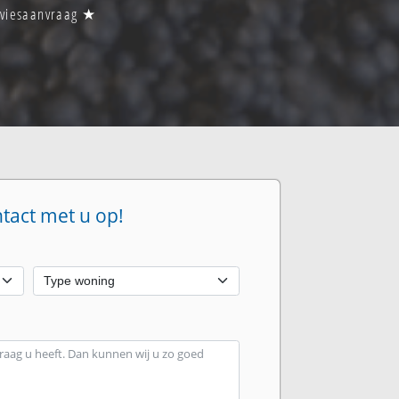
adviesaanvraag ★
ntact met u op!