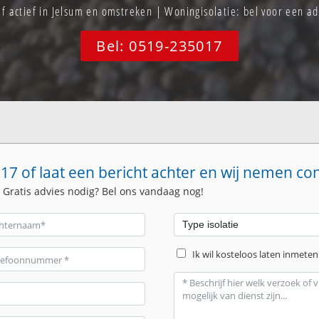
jf actief in Jelsum en omstreken | Woningisolatie: bel voor een 
Bel: 0519-235017
17 of laat een bericht achter en wij nemen co
. Gratis advies nodig? Bel ons vandaag nog!
Ik wil kosteloos laten inmeten