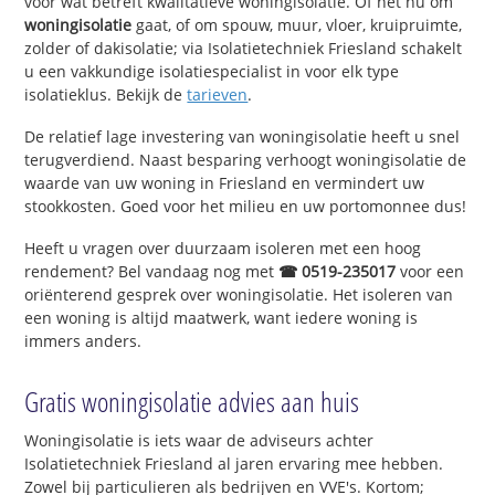
voor wat betreft kwalitatieve woningisolatie. Of het nu om
woningisolatie
gaat, of om spouw, muur, vloer, kruipruimte,
zolder of dakisolatie; via Isolatietechniek Friesland schakelt
u een vakkundige isolatiespecialist in voor elk type
isolatieklus. Bekijk de
tarieven
.
De relatief lage investering van woningisolatie heeft u snel
terugverdiend. Naast besparing verhoogt woningisolatie de
waarde van uw woning in Friesland en vermindert uw
stookkosten. Goed voor het milieu en uw portomonnee dus!
Heeft u vragen over duurzaam isoleren met een hoog
rendement? Bel vandaag nog met
☎ 0519-235017
voor een
oriënterend gesprek over woningisolatie. Het isoleren van
een woning is altijd maatwerk, want iedere woning is
immers anders.
Gratis woningisolatie advies aan huis
Woningisolatie is iets waar de adviseurs achter
Isolatietechniek Friesland al jaren ervaring mee hebben.
Zowel bij particulieren als bedrijven en VVE's. Kortom;