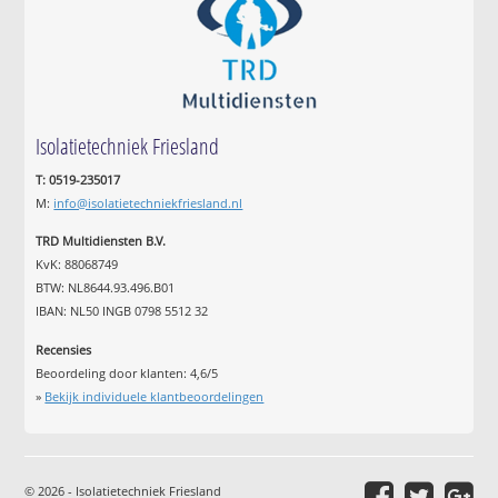
Isolatietechniek Friesland
T: 0519-235017
M:
info@isolatietechniekfriesland.nl
TRD Multidiensten B.V.
KvK: 88068749
BTW: NL8644.93.496.B01
IBAN: NL50 INGB 0798 5512 32
Recensies
Beoordeling door klanten:
4,6
/
5
»
Bekijk individuele klantbeoordelingen
© 2026 - Isolatietechniek Friesland