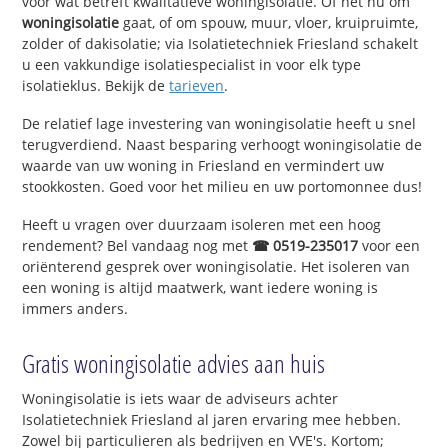
voor wat betreft kwalitatieve woningisolatie. Of het nu om
woningisolatie
gaat, of om spouw, muur, vloer, kruipruimte,
zolder of dakisolatie; via Isolatietechniek Friesland schakelt
u een vakkundige isolatiespecialist in voor elk type
isolatieklus. Bekijk de
tarieven
.
De relatief lage investering van woningisolatie heeft u snel
terugverdiend. Naast besparing verhoogt woningisolatie de
waarde van uw woning in Friesland en vermindert uw
stookkosten. Goed voor het milieu en uw portomonnee dus!
Heeft u vragen over duurzaam isoleren met een hoog
rendement? Bel vandaag nog met
☎ 0519-235017
voor een
oriënterend gesprek over woningisolatie. Het isoleren van
een woning is altijd maatwerk, want iedere woning is
immers anders.
Gratis woningisolatie advies aan huis
Woningisolatie is iets waar de adviseurs achter
Isolatietechniek Friesland al jaren ervaring mee hebben.
Zowel bij particulieren als bedrijven en VVE's. Kortom;