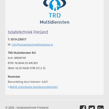
Isolatietechniek Friesland
T: 0519-235017
M:
info@isolatietechniekfriesland.nl
TRD Multidiensten B.V.
KvK: 88068749
BTW: NL8644.93.496.B01
IBAN: NL50 INGB 0798 5512 32
Recensies
Beoordeling door klanten:
4,6
/
5
»
Bekijk individuele klantbeoordelingen
© 2026 - Isolatietechniek Friesland