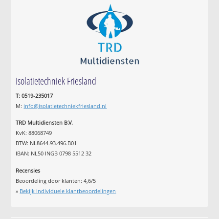
Isolatietechniek Friesland
T: 0519-235017
M:
info@isolatietechniekfriesland.nl
TRD Multidiensten B.V.
KvK: 88068749
BTW: NL8644.93.496.B01
IBAN: NL50 INGB 0798 5512 32
Recensies
Beoordeling door klanten:
4,6
/
5
»
Bekijk individuele klantbeoordelingen