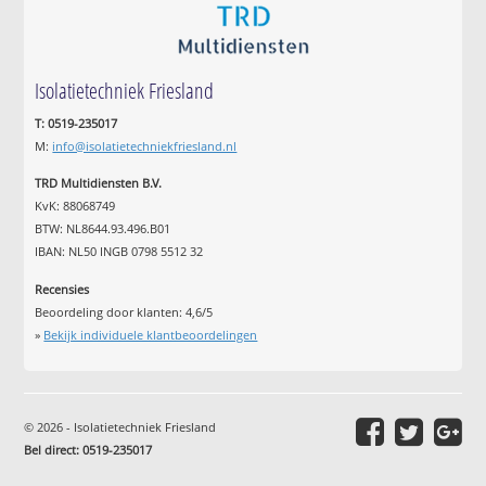
Isolatietechniek Friesland
T: 0519-235017
M:
info@isolatietechniekfriesland.nl
TRD Multidiensten B.V.
KvK: 88068749
BTW: NL8644.93.496.B01
IBAN: NL50 INGB 0798 5512 32
Recensies
Beoordeling door klanten:
4,6
/
5
»
Bekijk individuele klantbeoordelingen
© 2026 - Isolatietechniek Friesland
Bel direct: 0519-235017