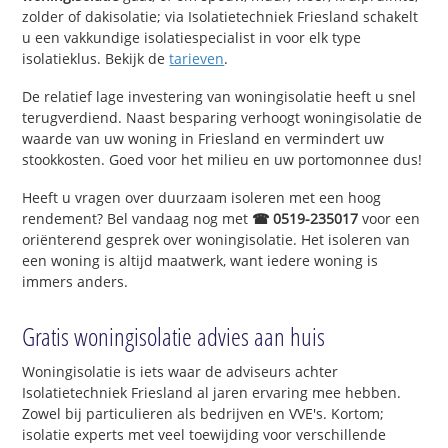
zolder of dakisolatie; via Isolatietechniek Friesland schakelt
u een vakkundige isolatiespecialist in voor elk type
isolatieklus. Bekijk de
tarieven
.
De relatief lage investering van woningisolatie heeft u snel
terugverdiend. Naast besparing verhoogt woningisolatie de
waarde van uw woning in Friesland en vermindert uw
stookkosten. Goed voor het milieu en uw portomonnee dus!
Heeft u vragen over duurzaam isoleren met een hoog
rendement? Bel vandaag nog met
☎ 0519-235017
voor een
oriënterend gesprek over woningisolatie. Het isoleren van
een woning is altijd maatwerk, want iedere woning is
immers anders.
Gratis woningisolatie advies aan huis
Woningisolatie is iets waar de adviseurs achter
Isolatietechniek Friesland al jaren ervaring mee hebben.
Zowel bij particulieren als bedrijven en VVE's. Kortom;
isolatie experts met veel toewijding voor verschillende