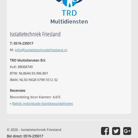
Isolatietechniek Friesland
T: 0519-235017
M:
info@isolatietechniekfriesland.nl
TRD Multidiensten B.V.
KvK: 88068749
BTW: NL8644.93.496.B01
IBAN: NL50 INGB 0798 5512 32
Recensies
Beoordeling door klanten:
4,6
/
5
»
Bekijk individuele klantbeoordelingen
© 2026 - Isolatietechniek Friesland
Bel direct: 0519-235017