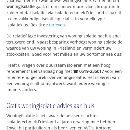
voor wat betreft kwalitatieve woningisolatie. Of het nu om
woningisolatie
gaat, of om spouw, muur, vloer, kruipruimte,
zolder of dakisolatie; via Isolatietechniek Friesland schakelt
u een vakkundige isolatiespecialist in voor elk type
isolatieklus. Bekijk de
tarieven
.
De relatief lage investering van woningisolatie heeft u snel
terugverdiend. Naast besparing verhoogt woningisolatie de
waarde van uw woning in Friesland en vermindert uw
stookkosten. Goed voor het milieu en uw portomonnee dus!
Heeft u vragen over duurzaam isoleren met een hoog
rendement? Bel vandaag nog met
☎ 0519-235017
voor een
oriënterend gesprek over woningisolatie. Het isoleren van
een woning is altijd maatwerk, want iedere woning is
immers anders.
Gratis woningisolatie advies aan huis
Woningisolatie is iets waar de adviseurs achter
Isolatietechniek Friesland al jaren ervaring mee hebben.
Zowel bij particulieren als bedrijven en VVE's. Kortom;