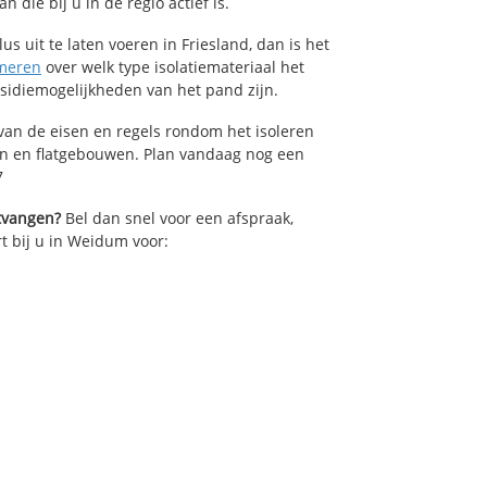
die bij u in de regio actief is.
us uit te laten voeren in Friesland, dan is het
meren
over welk type isolatiemateriaal het
bsidiemogelijkheden van het pand zijn.
van de eisen en regels rondom het isoleren
en en flatgebouwen. Plan vandaag nog een
7
ntvangen?
Bel dan snel voor een afspraak,
rt bij u in Weidum voor: