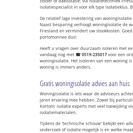
zolder of dakisolatie; via Isolatietechniek Fri
isolatiespecialist in voor elk type isolatieklus. 
De relatief lage investering van woningisolatie
Naast besparing verhoogt woningisolatie de 
Friesland en vermindert uw stookkosten. Goed
portomonnee dus!
Heeft u vragen over duurzaam isoleren met e
vandaag nog met
☎ 0519-235017
voor een ori
woningisolatie. Het isoleren van een woning is
woning is immers anders.
Gratis woningisolatie advies aan huis
Woningisolatie is iets waar de adviseurs achter
jaren ervaring mee hebben. Zowel bij particuli
Kortom; isolatie experts met veel toewijding 
isolatiematerialen.
Tijdens de 'technische schouw' bekijkt een ad
onderzoek of isolatie mogelijk is en welke ma