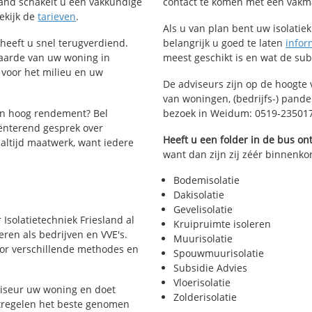
esland schakelt u een vakkundige
contact te komen met een vakman 
Bekijk de
tarieven
.
Als u van plan bent uw isolatiekl
 heeft u snel terugverdiend.
belangrijk u goed te laten
infor
waarde van uw woning in
meest geschikt is en wat de su
 voor het milieu en uw
De adviseurs zijn op de hoogte 
van woningen, (bedrijfs-) pand
en hoog rendement? Bel
bezoek in Weidum: 0519-23501
ënterend gesprek over
Heeft u een folder in de bus o
 altijd maatwerk, want iedere
want dan zijn zij zéér binnenko
Bodemisolatie
Dakisolatie
Gevelisolatie
 Isolatietechniek Friesland al
Kruipruimte isoleren
eren als bedrijven en VVE's.
Muurisolatie
voor verschillende methodes en
Spouwmuurisolatie
Subsidie Advies
Vloerisolatie
viseur uw woning en doet
Zolderisolatie
atregelen het beste genomen