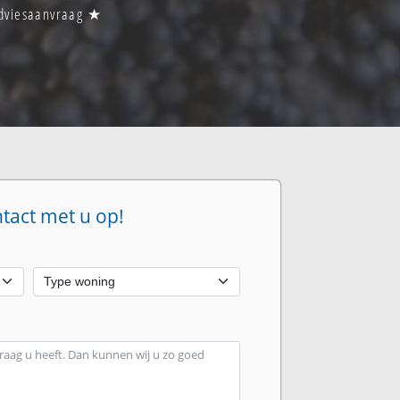
 adviesaanvraag ★
ntact met u op!