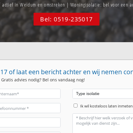
f actief in Weidum en omstreken | Woningisolatie: bel voor een
Bel: 0519-235017
17 of laat een bericht achter en wij nemen co
. Gratis advies nodig? Bel ons vandaag nog!
Ik wil kosteloos laten inmeten