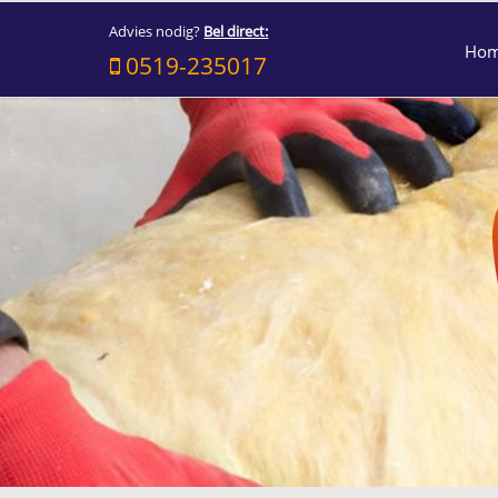
Advies nodig?
Bel direct:
Ho
0519-235017